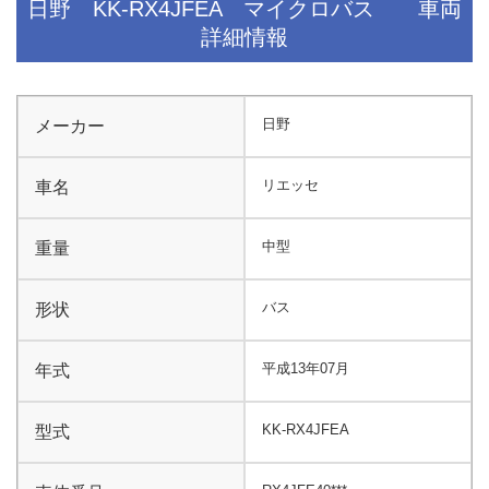
日野 KK-RX4JFEA マイクロバス 車両
詳細情報
日野
メーカー
リエッセ
車名
中型
重量
バス
形状
平成13年07月
年式
KK-RX4JFEA
型式