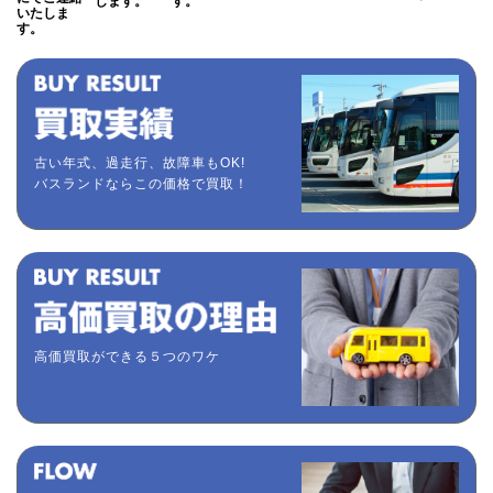
します。
す。
いたしま
す。
古い年式、過走行、故障車もOK!
バスランドならこの価格で買取！
高価買取ができる５つのワケ