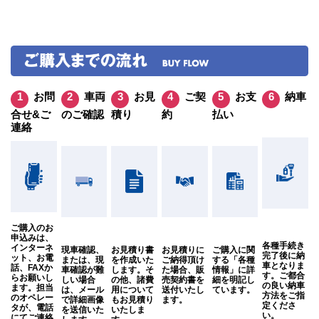
お問
車両
お見
ご契
お支
納車
合せ&ご
のご確認
積り
約
払い
連絡
ご購入のお
申込みは、
各種手続き
インターネ
現車確認、
お見積り書
お見積りに
ご購入に関
完了後に納
ット、お電
または、現
を作成いた
ご納得頂け
する「各種
車となりま
話、FAXか
車確認が難
します。そ
た場合、販
情報」に詳
す。ご都合
らお願いし
しい場合
の他、諸費
売契約書を
細を明記し
の良い納車
ます。担当
は、メール
用について
送付いたし
ています。
方法をご指
のオペレー
で詳細画像
もお見積り
ます。
定くださ
タが、電話
を送信いた
いたしま
い。
にてご連絡