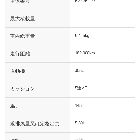
RX4JFE40***
車体番号
最大積載量
6,415kg
車両総重量
182,000km
走行距離
J05C
原動機
5速MT
ミッション
145
馬力
5.30L
総排気量又は定格出力