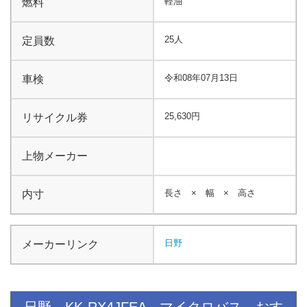
軽油
燃料
25人
定員数
令和08年07月13日
車検
25,630円
リサイクル券
上物メーカー
長さ × 幅 × 高さ
内寸
日野
メーカーリンク
日野 KK-RX4JFEA マイクロバス おす